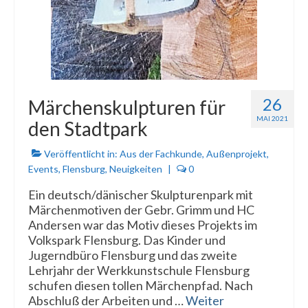
26
Märchenskulpturen für
MAI 2021
den Stadtpark
Veröffentlicht in:
Aus der Fachkunde
,
Außenprojekt
,
Events
,
Flensburg
,
Neuigkeiten
|
0
Ein deutsch/dänischer Skulpturenpark mit
Märchenmotiven der Gebr. Grimm und HC
Andersen war das Motiv dieses Projekts im
Volkspark Flensburg. Das Kinder und
Jugerndbüro Flensburg und das zweite
Lehrjahr der Werkkunstschule Flensburg
schufen diesen tollen Märchenpfad. Nach
Abschluß der Arbeiten und …
Weiter