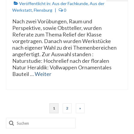
Veröffentlicht in:
Aus der Fachkunde
,
Aus der
Werkstatt
,
Flensburg
|
0
Nach zwei Vorübungen, Raum und
Perspektive, sowie Obstteller, wurden
Referate zum Thema Relief der Klasse
vorgetragen. Danach wurden Werkstücke
nach eigener Wahl zu drei Themenbereichen
angefertigt. Zur Auswahl standen :
Naturstudie: Hochrelief nach der floralen
Natur Heraldik: Vollwappen Ornamentales
Bauteil …
Weiter
Seitennummerierung
1
2
»
der
Suchen
Beiträge
nach: