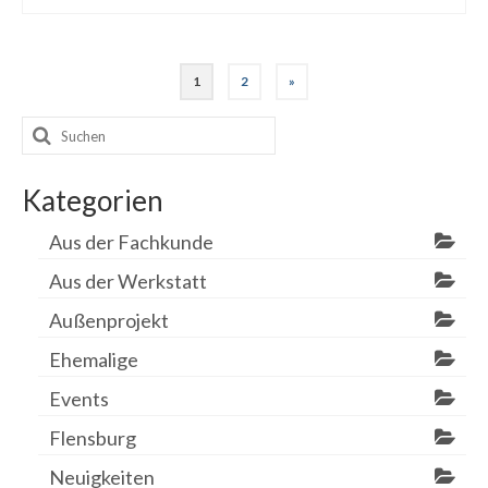
Seitennummerierung
1
2
»
der
Suchen
Beiträge
nach:
Kategorien
Aus der Fachkunde
Aus der Werkstatt
Außenprojekt
Ehemalige
Events
Flensburg
Neuigkeiten