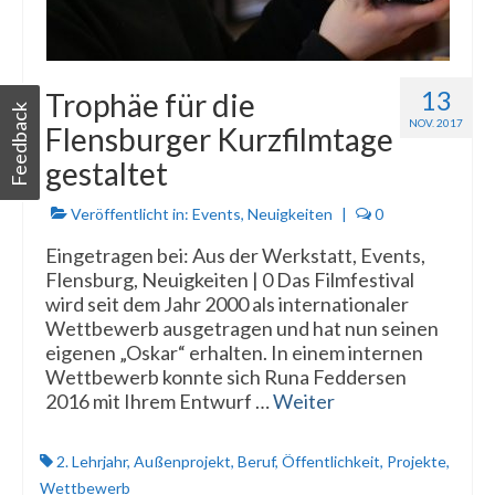
13
Trophäe für die
Feedback
NOV. 2017
Flensburger Kurzfilmtage
gestaltet
Veröffentlicht in:
Events
,
Neuigkeiten
|
0
Eingetragen bei: Aus der Werkstatt, Events,
Flensburg, Neuigkeiten | 0 Das Filmfestival
wird seit dem Jahr 2000 als internationaler
Wettbewerb ausgetragen und hat nun seinen
eigenen „Oskar“ erhalten. In einem internen
Wettbewerb konnte sich Runa Feddersen
2016 mit Ihrem Entwurf …
Weiter
2. Lehrjahr
,
Außenprojekt
,
Beruf
,
Öffentlichkeit
,
Projekte
,
Wettbewerb