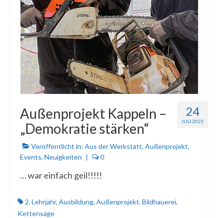
24
Außenprojekt Kappeln –
JULI 2025
„Demokratie stärken“
Veröffentlicht in:
Aus der Werkstatt
,
Außenprojekt
,
Events
,
Neuigkeiten
|
0
… war einfach geil!!!!!
2. Lehrjahr
,
Ausbildung
,
Außenprojekt
,
Bildhauerei
,
Kettensäge