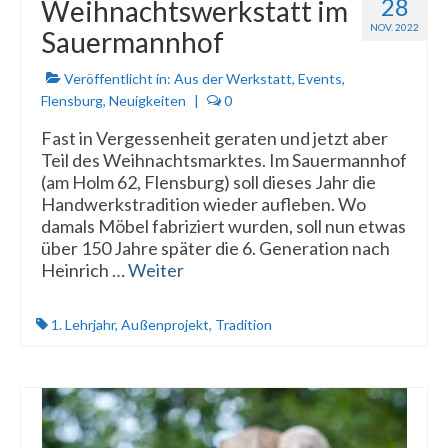
28
Weihnachtswerkstatt im
NOV. 2022
Sauermannhof
Veröffentlicht in:
Aus der Werkstatt
,
Events
,
Flensburg
,
Neuigkeiten
|
0
Fast in Vergessenheit geraten und jetzt aber
Teil des Weihnachtsmarktes. Im Sauermannhof
(am Holm 62, Flensburg) soll dieses Jahr die
Handwerkstradition wieder aufleben. Wo
damals Möbel fabriziert wurden, soll nun etwas
über 150 Jahre später die 6. Generation nach
Heinrich …
Weiter
1. Lehrjahr
,
Außenprojekt
,
Tradition