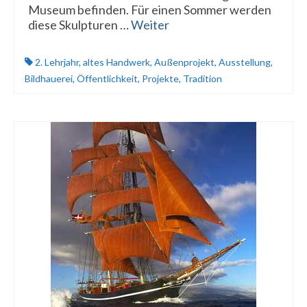
Museum befinden. Für einen Sommer werden
diese Skulpturen …
Weiter
2. Lehrjahr
,
altes Handwerk
,
Außenprojekt
,
Ausstellung
,
Bildhauerei
,
Öffentlichkeit
,
Projekte
,
Tradition