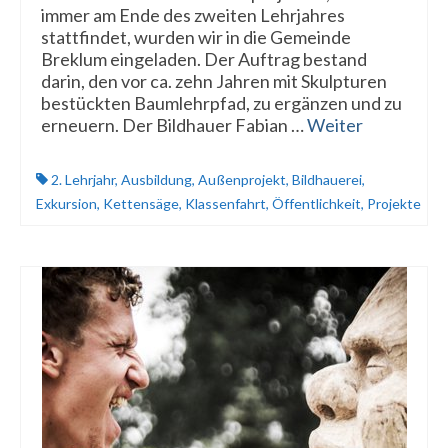
immer am Ende des zweiten Lehrjahres
stattfindet, wurden wir in die Gemeinde
Breklum eingeladen. Der Auftrag bestand
darin, den vor ca. zehn Jahren mit Skulpturen
bestückten Baumlehrpfad, zu ergänzen und zu
erneuern. Der Bildhauer Fabian …
Weiter
2. Lehrjahr
,
Ausbildung
,
Außenprojekt
,
Bildhauerei
,
Exkursion
,
Kettensäge
,
Klassenfahrt
,
Öffentlichkeit
,
Projekte