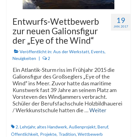
19
Entwurfs-Wettbewerb
JAN. 2017
zur neuen Galionsfigur
der „Eye of the Wind“
Veröffentlicht in:
Aus der Werkstatt
,
Events
,
Neuigkeiten
|
2
Ein Atlantik-Sturm riss im Frühjahr 2015 die
Galionsfigur des Großseglers „Eye of the
Wind“ ins Meer. Zuvor hatte das maritime
Kunstwerk fast 39 Jahre an seinem Platz am
Vorsteven des Windjammers verbracht.
Schüler der Berufsfachschule Holzbildhauerei
/ Werkkunstschule hatten die …
Weiter
2. Lehrjahr
,
altes Handwerk
,
Außenprojekt
,
Beruf
,
Öffentlichkeit
,
Projekte
,
Tradition
,
Wettbewerb