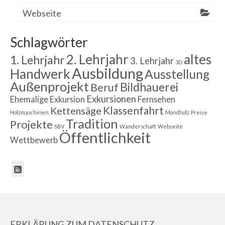
Webseite
Schlagwörter
2. Lehrjahr
altes
1. Lehrjahr
3. Lehrjahr
3D
Ausbildung
Handwerk
Ausstellung
Außenprojekt
Bildhauerei
Beruf
Exkursionen
Ehemalige
Exkursion
Fernsehen
Klassenfahrt
Kettensäge
Holzmaschinen
Mondholz
Preise
Tradition
Projekte
SBV
Wanderschaft
Webseite
Öffentlichkeit
Wettbewerb
ERKLÄRUNG ZUM DATENSCHUTZ