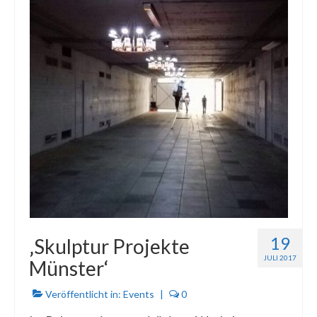
19
‚Skulptur Projekte
JULI 2017
Münster‘
Veröffentlicht in:
Events
|
0