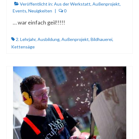
Veröffentlicht in:
Aus der Werkstatt
,
Außenprojekt
,
Events
,
Neuigkeiten
|
0
… war einfach geil!!!!!
2. Lehrjahr
,
Ausbildung
,
Außenprojekt
,
Bildhauerei
,
Kettensäge