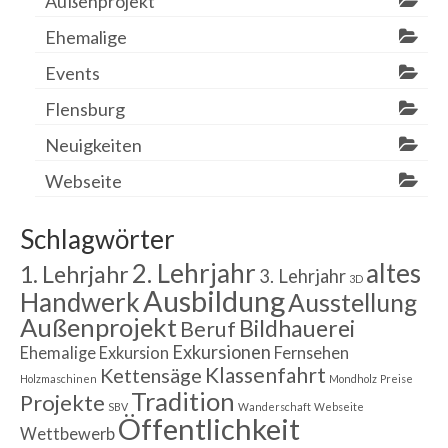
Außenprojekt
Ehemalige
Events
Flensburg
Neuigkeiten
Webseite
Schlagwörter
2. Lehrjahr
altes
1. Lehrjahr
3. Lehrjahr
3D
Ausbildung
Handwerk
Ausstellung
Außenprojekt
Bildhauerei
Beruf
Exkursionen
Ehemalige
Exkursion
Fernsehen
Klassenfahrt
Kettensäge
Holzmaschinen
Mondholz
Preise
Tradition
Projekte
SBV
Wanderschaft
Webseite
Öffentlichkeit
Wettbewerb