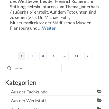
des Wettbewerbes der Heinrich-Sauermann
Stiftung Holzskulpturen zum Thema „innerhalb
/ außerhalb“ erstellt. Auf dem Foto unten sind
zu sehen (v. l.): Dr. Michael Fuhr,
Museumsdirektor der Städtischen Museen
Flensburg und …
Weiter
Seitennummerierung
1
2
3
4
…
11
»
der
Suchen
Beiträge
nach:
Kategorien
Aus der Fachkunde
Aus der Werkstatt