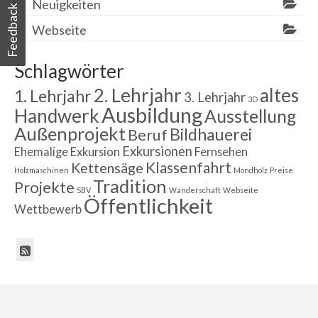
Neuigkeiten
Feedback
Webseite
Schlagwörter
2. Lehrjahr
altes
1. Lehrjahr
3. Lehrjahr
3D
Ausbildung
Handwerk
Ausstellung
Außenprojekt
Bildhauerei
Beruf
Exkursionen
Ehemalige
Exkursion
Fernsehen
Klassenfahrt
Kettensäge
Holzmaschinen
Mondholz
Preise
Tradition
Projekte
SBV
Wanderschaft
Webseite
Öffentlichkeit
Wettbewerb