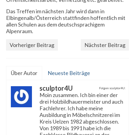
Das Treffen im nächsten Jahr wird dann in
Elbingenalb/Österreich stattfinden hoffentlich mit
allen Schulen aus dem deutschsprachigem
Alpenraum.
Vorheriger Beitrag
Nächster Beitrag
Über Autor
Neueste Beiträge
sculptor4U
Folgen sculptor4U:
Moin zusammen. Ich bin einer der
drei Holzbildhauermeister und auch
Fachlehrer. Ich habe meine
Ausbildung in Möbelschnitzerei im
Kreis Uelzen 1982 abgeschlossen.
Von 1989 bis 1991 habe ich die
Fachklasse Bildhauerei an der