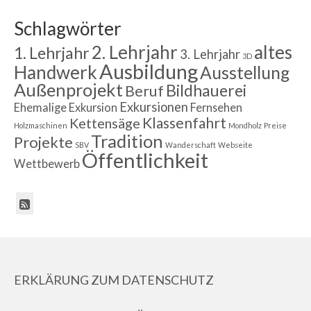
Schlagwörter
2. Lehrjahr
altes
1. Lehrjahr
3. Lehrjahr
3D
Ausbildung
Handwerk
Ausstellung
Außenprojekt
Bildhauerei
Beruf
Exkursionen
Ehemalige
Exkursion
Fernsehen
Klassenfahrt
Kettensäge
Holzmaschinen
Mondholz
Preise
Tradition
Projekte
SBV
Wanderschaft
Webseite
Öffentlichkeit
Wettbewerb
ERKLÄRUNG ZUM DATENSCHUTZ