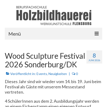
Menü
HOME
Wood Sculpture Festival
8
AUSBILDUNG
JUNI 2026
2026 Sonderburg/DK
LINKS
Veröffentlicht in:
Events
,
Neuigkeiten
|
0
LOGIN
Dieses Jahr sind wir wieder vom 14. bis 19. Juni beim
Festival als Gäste mit unserem Messestand
vertreten.
4 SchülerInnen aus dem 2. Ausbildungsjahr werden
an einem Eichenstamm einen eigenen Entwurf