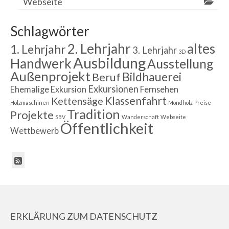
Webseite
Schlagwörter
2. Lehrjahr
altes
1. Lehrjahr
3. Lehrjahr
3D
Ausbildung
Handwerk
Ausstellung
Außenprojekt
Bildhauerei
Beruf
Exkursionen
Ehemalige
Exkursion
Fernsehen
Klassenfahrt
Kettensäge
Holzmaschinen
Mondholz
Preise
Tradition
Projekte
SBV
Wanderschaft
Webseite
Öffentlichkeit
Wettbewerb
ERKLÄRUNG ZUM DATENSCHUTZ