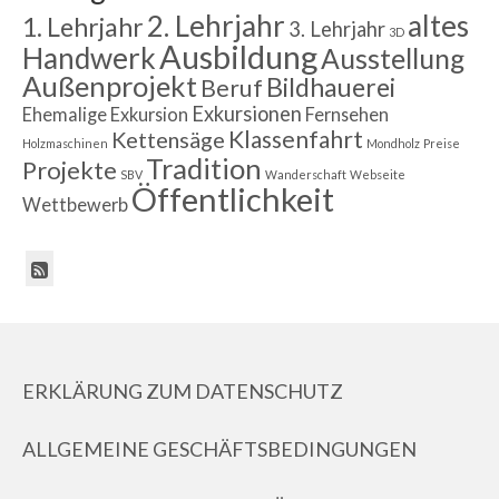
2. Lehrjahr
altes
1. Lehrjahr
3. Lehrjahr
3D
Ausbildung
Handwerk
Ausstellung
Außenprojekt
Bildhauerei
Beruf
Exkursionen
Ehemalige
Exkursion
Fernsehen
Klassenfahrt
Kettensäge
Holzmaschinen
Mondholz
Preise
Tradition
Projekte
SBV
Wanderschaft
Webseite
Öffentlichkeit
Wettbewerb
ERKLÄRUNG ZUM DATENSCHUTZ
ALLGEMEINE GESCHÄFTSBEDINGUNGEN