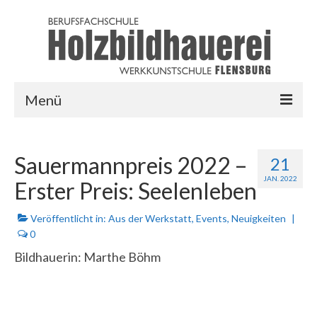
Menü
HOME
Sauermannpreis 2022 –
21
AUSBILDUNG
JAN. 2022
Erster Preis: Seelenleben
LINKS
Veröffentlicht in:
Aus der Werkstatt
,
Events
,
Neuigkeiten
|
LOGIN
0
Bildhauerin: Marthe Böhm