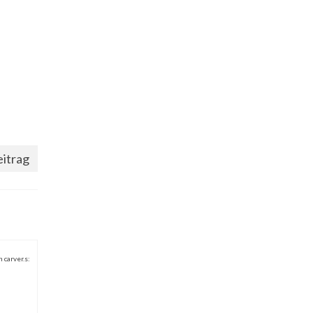
itrag
 carver.s: