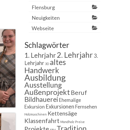
Flensburg
Neuigkeiten
Webseite
Schlagwörter
2. Lehrjahr
1. Lehrjahr
3.
altes
Lehrjahr
3D
Handwerk
Ausbildung
Ausstellung
Außenprojekt
Beruf
Bildhauerei
Ehemalige
Exkursionen
Exkursion
Fernsehen
Kettensäge
Holzmaschinen
Klassenfahrt
Mondholz
Preise
Tradition
Projekte
SBV