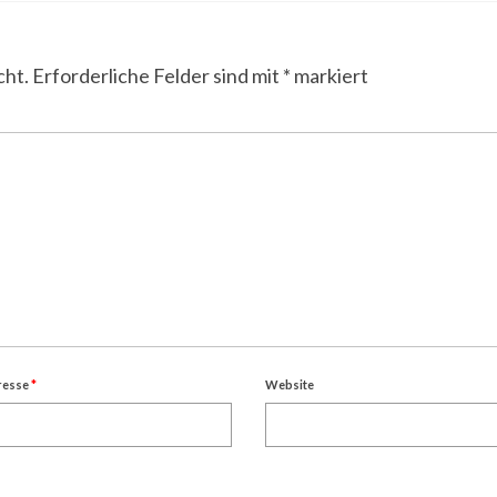
cht.
Erforderliche Felder sind mit
*
markiert
resse
*
Website