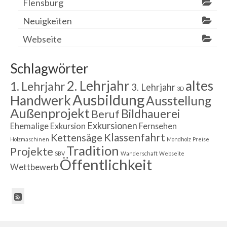
Flensburg
Neuigkeiten
Webseite
Schlagwörter
2. Lehrjahr
altes
1. Lehrjahr
3. Lehrjahr
3D
Ausbildung
Handwerk
Ausstellung
Außenprojekt
Bildhauerei
Beruf
Exkursionen
Ehemalige
Exkursion
Fernsehen
Klassenfahrt
Kettensäge
Holzmaschinen
Mondholz
Preise
Tradition
Projekte
SBV
Wanderschaft
Webseite
Öffentlichkeit
Wettbewerb