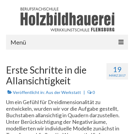
Menü
HOME
Erste Schritte in die
19
AUSBILDUNG
MÄRZ 2017
Allansichtigkeit
LINKS
Veröffentlicht in:
Aus der Werkstatt
|
0
LOGIN
Um ein Gefühl für Dreidimensionalität zu
entwickeln, wurden wir vor die Aufgabe gestellt,
Buchstaben allansichtig in Quadern darzustellen.
Unter Berücksichtigung der Negativräume,
modellierten wir individuelle Modelle zunächst in