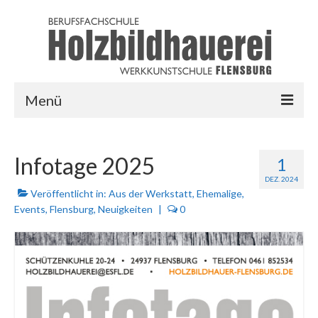
Menü
HOME
Infotage 2025
1
AUSBILDUNG
DEZ. 2024
Veröffentlicht in:
Aus der Werkstatt
,
Ehemalige
,
LINKS
Events
,
Flensburg
,
Neuigkeiten
|
0
LOGIN