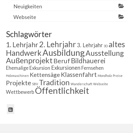
Neuigkeiten
Webseite
Schlagwörter
2. Lehrjahr
altes
1. Lehrjahr
3. Lehrjahr
3D
Ausbildung
Handwerk
Ausstellung
Außenprojekt
Bildhauerei
Beruf
Exkursionen
Ehemalige
Exkursion
Fernsehen
Klassenfahrt
Kettensäge
Holzmaschinen
Mondholz
Preise
Tradition
Projekte
SBV
Wanderschaft
Webseite
Öffentlichkeit
Wettbewerb