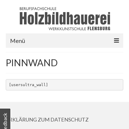
Menü
HOME
PINNWAND
AUSBILDUNG
LINKS
[usersultra_wall]
LOGIN
Feedback
ERKLÄRUNG ZUM DATENSCHUTZ